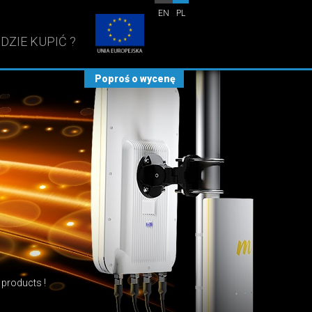
EN
PL
DZIE KUPIĆ ?
Poproś o wycenę
nas
our base stations.