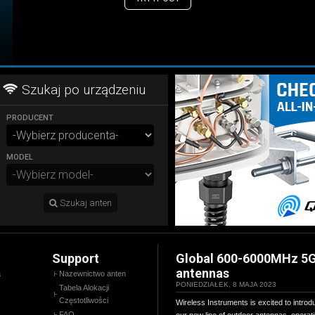
CHECK NOW
Szukaj po urządzeniu
PRODUCENT
MODEL
Szukaj anten
Support
Global 600-6000MHz 5
antennas
a
Nazewnictwo anten
PONIEDZIAŁEK, 8 MAJA 2023
Tabela Alokacji
Częstotliwości
Wireless Instruments is excited to introd
FAQ