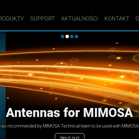
RODUKTY
SUPPORT
AKTUALNOŚCI
KONTAKT
G
Sector antenna series
 manufacture highest quality sector anten
nts Sp. z o.o. designs and manufactures high-end sector antennas for Y